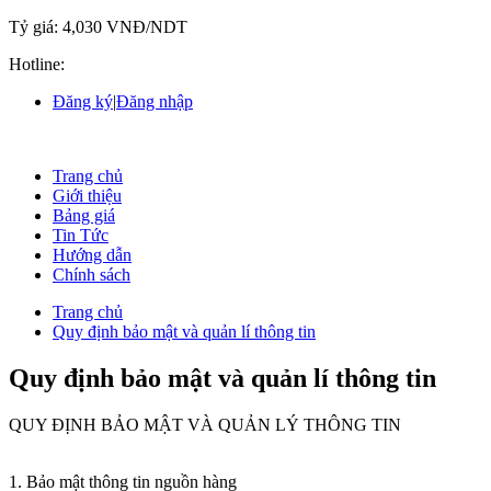
Tỷ giá:
4,030 VNĐ/NDT
Hotline:
Đăng ký
|
Đăng nhập
Trang chủ
Giới thiệu
Bảng giá
Tin Tức
Hướng dẫn
Chính sách
Trang chủ
Quy định bảo mật và quản lí thông tin
Quy định bảo mật và quản lí thông tin
QUY ĐỊNH BẢO MẬT VÀ QUẢN LÝ THÔNG TIN
1. Bảo mật thông tin nguồn hàng