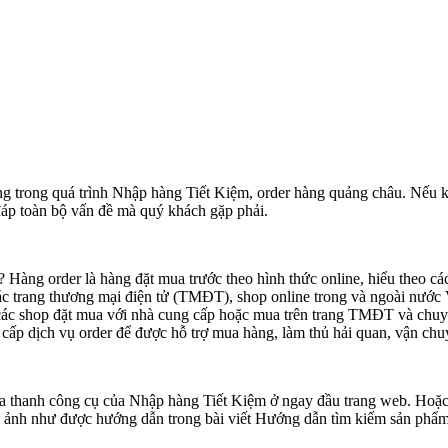
ng trong quá trình Nhập hàng Tiết Kiệm, order hàng quảng châu. Nếu 
đáp toàn bộ vấn đề mà quý khách gặp phải.
p? Hàng order là hàng đặt mua trước theo hình thức online, hiểu theo
ác trang thương mại điện tử (TMĐT), shop online trong và ngoài nước
 các shop đặt mua với nhà cung cấp hoặc mua trên trang TMĐT và chu
ấp dịch vụ order để được hỗ trợ mua hàng, làm thủ hải quan, vận ch
 thanh công cụ của Nhập hàng Tiết Kiệm ở ngay đầu trang web. Hoặc s
h ảnh như được hướng dẫn trong bài viết Hướng dẫn tìm kiếm sản phẩm