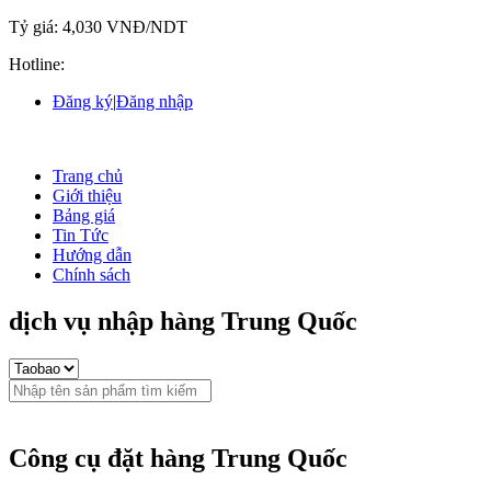
Tỷ giá:
4,030 VNĐ/NDT
Hotline:
Đăng ký
|
Đăng nhập
Trang chủ
Giới thiệu
Bảng giá
Tin Tức
Hướng dẫn
Chính sách
dịch vụ nhập hàng Trung Quốc
Công cụ đặt hàng Trung Quốc