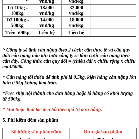
vnd/kg
vnd/kg
Từ 10kg -
18.000
32.000
100kg
vnd/kg
vnd/kg
Từ 100kg -
14.000
18.000
500kg
vnd/kg
vnd/kg
Trên 500kg
Liên hệ
Liên hệ
* Công ty sẽ tính cân nặng theo 2 cách: cân thực tế và cân quy
đổi; cân nặng nào lớn hơn công ty sẽ tính cước cân nặng theo
cân đấy. Công thức cân quy đổi = (chiều dài x chiều rộng x chiều
cao)/6000.
* Cân nặng tối thiểu để tính phí là 0.5kg, kiện hàng cân nặng lớn
hơn 0.5kg không làm tròn.
*Free ship nội thành cho đơn hàng hoặc lô hàng có khối lượng
từ 500kg.
* Mất hoặc thất lạc đền bù theo giá trị đơn hàng.
5. Phí kiểm đếm sản phẩm
Số lượng sản phẩm/đơn
Đơn giá/sản phẩm